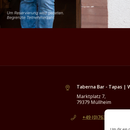
Taberna Bar - Tapas | 
Marktplatz 7,
79379 Müllheim
+49 (0)7631-174884
Um dir ein 