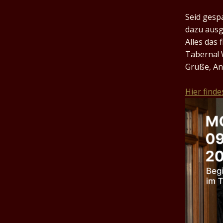
Seid gesp
dazu ausg
Alles das 
Taberna! 
Grüße, An
Hier find