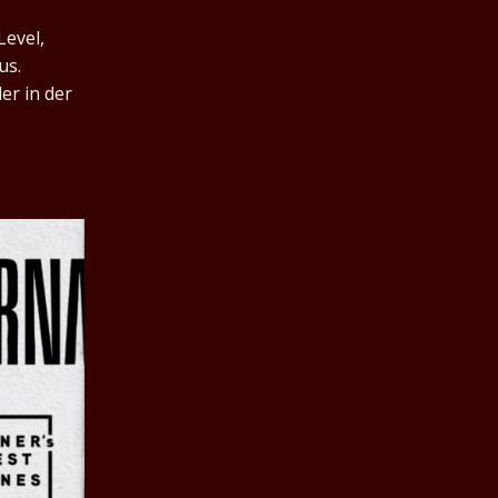
Level,
us.
er in der